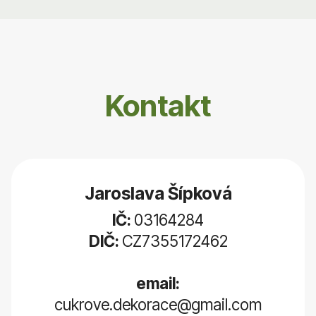
Kontakt
Jaroslava Šípková
IČ:
03164284
DIČ:
CZ7355172462
email:
cukrove.dekorace@gmail.com