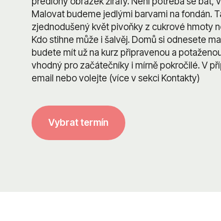
předlohy obrázek žirafy. Není potřeba se bát, v
Malovat budeme jedlými barvami na fondán. 
zjednodušený květ pivoňky z cukrové hmoty ne
Kdo stihne může i šalvěj. Domů si odnesete ma
budete mít už na kurz připravenou a potaženou a
vhodný pro začátečníky i mírně pokročilé. V př
email nebo volejte (více v sekci Kontakty)
Vybrat termín