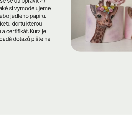
še se dá opravit :-)
Také si vymodelujeme
bo jedlého papíru.
ketu dortu kterou
 certifikát. Kurz je
ípadě dotazů pište na