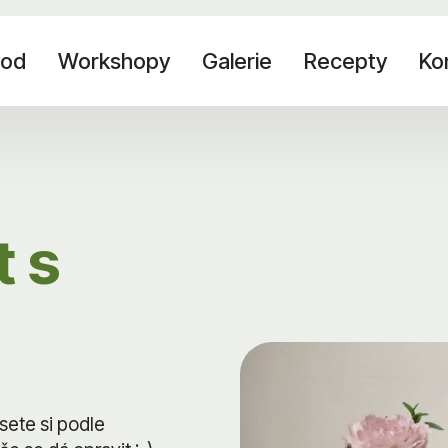
od
Workshopy
Galerie
Recepty
Ko
t s
sete si podle