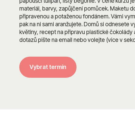
papouščí tulipán, listy begonie. V ceně kurzu 
materiál, barvy, zapůjčení pomůcek. Maketu d
připravenou a potaženou fondánem. Vámi vym
pak na ni sami aranžujete. Domů si odnesete
květiny, recept na přípravu plastické čokolády a
dotazů pište na email nebo volejte (více v sekc
Vybrat termín