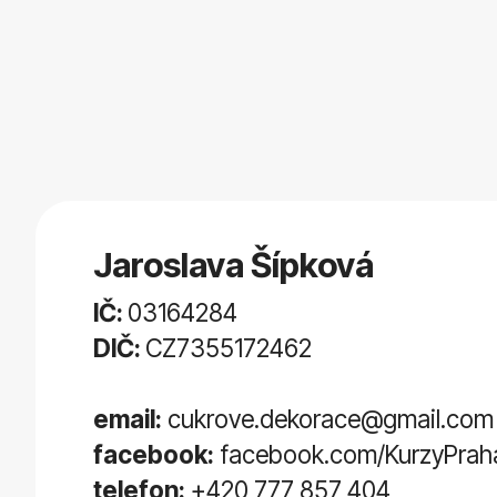
Jaroslava Šípková
IČ:
03164284
DIČ:
CZ7355172462
email:
cukrove.dekorace@gmail.com
facebook:
facebook.com/KurzyPrah
telefon:
+420 777 857 404