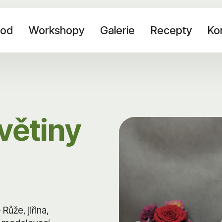
od
Workshopy
Galerie
Recepty
Ko
větiny
Růže, jiřina,