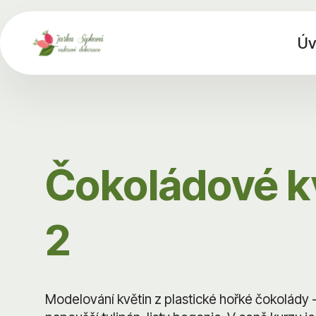
Úv
Čokoládové k
2
Modelování květin z plastické hořké čokolády - 