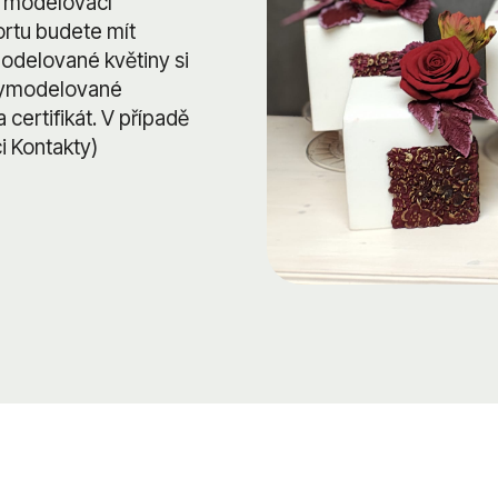
je modelovací
ortu budete mít
odelované květiny si
 vymodelované
 certifikát. V případě
i Kontakty)