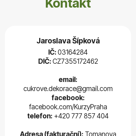
Kontakt
Jaroslava Šípková
IČ:
03164284
DIČ:
CZ7355172462
email:
cukrove.dekorace@gmail.com
facebook:
facebook.com/KurzyPraha
telefon:
+420 777 857 404
Adresa (fakturační):
Tomanova